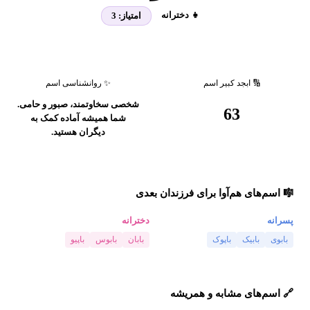
👧 دخترانه
امتیاز:
3
🔢 ابجد کبیر اسم
✨ روانشناسی اسم
شخصی سخاوتمند، صبور و حامی.
63
شما همیشه آماده کمک به
دیگران هستید.
🎼 اسم‌های هم‌آوا برای فرزندان بعدی
پسرانه
دخترانه
بابوی
بابیک
باپوک
بابان
بابوس
باپیو
🔗 اسم‌های مشابه و همریشه