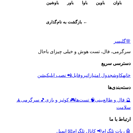
باوان
باوین
باوا
باور
باوشین
← بازگشت به نام‌گذاری
🌸
گلپسر
سرگرمی، فال، تست هوش و خیلی چیزای باحال
دسترسی سریع
خانه
کاوش
جدول امتیازات
پروفایل
📲 نصب اپلیکیشن
دسته‌بندی‌ها
🔮
فال و طالع‌بینی
🧠
تست‌ها
🎮
کوئیز و بازی
🎵
سرگرمی
🧘
سلامت
ارتباط با ما
🤖 ربات تلگرام
📢 کانال تلگرام
📧 ایمیل