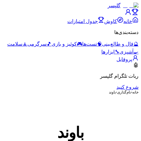
گلپسر
خانه
کاوش
جدول امتیازات
دسته‌بندی‌ها
🔮
فال و طالع‌بینی
🧠
تست‌ها
🎮
کوئیز و بازی
🎵
سرگرمی
🧘
سلامت
🍳
آشپزی
🔧
ابزارها
پروفایل
🤖
ربات تلگرام گلپسر
شروع کنید
خانه
›
نام‌گذاری
›
باوند
باوند