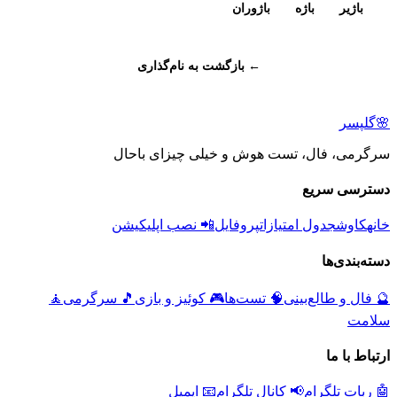
باژیر
باژه
باژوران
← بازگشت به نام‌گذاری
🌸
گلپسر
سرگرمی، فال، تست هوش و خیلی چیزای باحال
دسترسی سریع
خانه
کاوش
جدول امتیازات
پروفایل
📲 نصب اپلیکیشن
دسته‌بندی‌ها
🔮
فال و طالع‌بینی
🧠
تست‌ها
🎮
کوئیز و بازی
🎵
سرگرمی
🧘
سلامت
ارتباط با ما
🤖 ربات تلگرام
📢 کانال تلگرام
📧 ایمیل