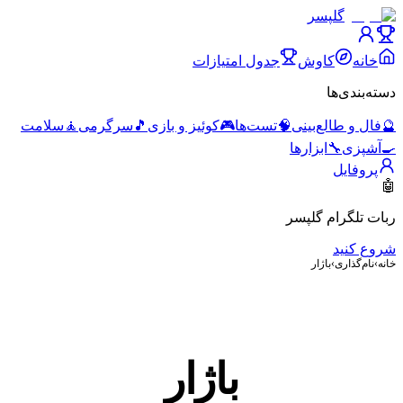
گلپسر
خانه
کاوش
جدول امتیازات
دسته‌بندی‌ها
🔮
فال و طالع‌بینی
🧠
تست‌ها
🎮
کوئیز و بازی
🎵
سرگرمی
🧘
سلامت
🍳
آشپزی
🔧
ابزارها
پروفایل
🤖
ربات تلگرام گلپسر
شروع کنید
خانه
›
نام‌گذاری
›
باژار
باژار