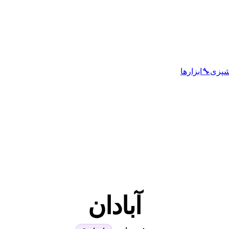
شپزی
🔧
ابزارها
آبادان