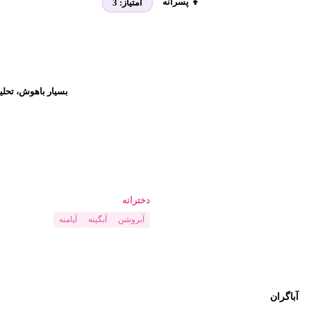
👦 پسرانه
امتیاز:
3
بسیار باهوش، تحلی
دخترانه
آبروشن
آبگینه
آپامنه
آباگران