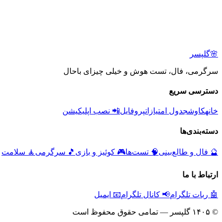
🌸
گلپسر
سرگرمی، فال، تست هوش و خیلی چیزای باحال
دسترسی سریع
خانه
کاوش
جدول امتیازات
پروفایل
📲 نصب اپلیکیشن
دسته‌بندی‌ها
🔮
فال و طالع‌بینی
🧠
تست‌ها
🎮
کوئیز و بازی
🎵
سرگرمی
🧘
سلامت
ارتباط با ما
🤖 ربات تلگرام
📢 کانال تلگرام
📧 ایمیل
© ۱۴۰۵ گلپسر — تمامی حقوق محفوظ است