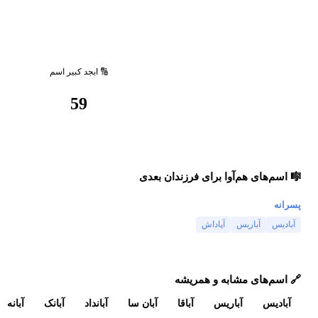
🔢 ابجد کبیر اسم
59
🎼 اسم‌های هم‌آوا برای فرزندان بعدی
پسرانه
آبادیس
آباریس
آپاداش
🔗 اسم‌های مشابه و همریشه
آبادیس
آباریس
آباقا
آبان سا
آبانداد
آبانک
آبانه