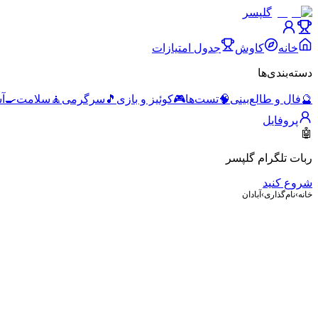
گلپسر
خانه
کاوش
جدول امتیازات
دسته‌بندی‌ها
🔮
فال و طالع‌بینی
🧠
تست‌ها
🎮
کوئیز و بازی
🎵
سرگرمی
🧘
سلامت
🍳
آ
پروفایل
🤖
ربات تلگرام گلپسر
شروع کنید
خانه
›
نام‌گذاری
›
آبادان