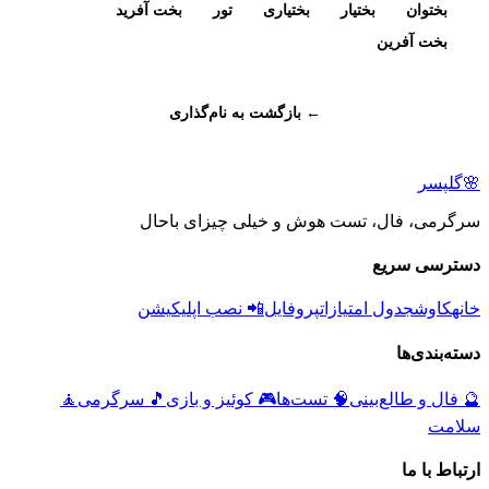
بختوان
بختیار
بختیاری
تور
بخت آفرید
بخت آفرین
← بازگشت به نام‌گذاری
🌸
گلپسر
سرگرمی، فال، تست هوش و خیلی چیزای باحال
دسترسی سریع
خانه
کاوش
جدول امتیازات
پروفایل
📲 نصب اپلیکیشن
دسته‌بندی‌ها
🔮
فال و طالع‌بینی
🧠
تست‌ها
🎮
کوئیز و بازی
🎵
سرگرمی
🧘
سلامت
ارتباط با ما