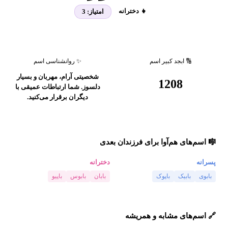
👧 دخترانه
امتیاز:
3
🔢 ابجد کبیر اسم
✨ روانشناسی اسم
شخصیتی آرام، مهربان و بسیار
1208
دلسوز. شما ارتباطات عمیقی با
دیگران برقرار می‌کنید.
🎼 اسم‌های هم‌آوا برای فرزندان بعدی
پسرانه
دخترانه
بابوی
بابیک
باپوک
بابان
بابوس
باپیو
🔗 اسم‌های مشابه و همریشه