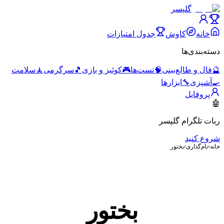
گلپسر
خانه
کاوش
جدول امتیازات
دسته‌بندی‌ها
🔮
فال و طالع‌بینی
🧠
تست‌ها
🎮
کوئیز و بازی
🎵
سرگرمی
🧘
سلامت
🍳
آشپزی
🔧
ابزارها
پروفایل
🤖
ربات تلگرام گلپسر
شروع کنید
خانه
›
نام‌گذاری
›
بختور
بختور