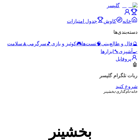
گلپسر
خانه
کاوش
جدول امتیازات
دسته‌بندی‌ها
🔮
فال و طالع‌بینی
🧠
تست‌ها
🎮
کوئیز و بازی
🎵
سرگرمی
🧘
سلامت
🍳
آشپزی
🔧
ابزارها
پروفایل
🤖
ربات تلگرام گلپسر
شروع کنید
خانه
›
نام‌گذاری
›
بخشینر
بخشینر