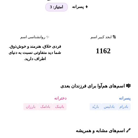
👦 پسرانه
امتیاز:
3
🔢 ابجد کبیر اسم
✨ روانشناسی اسم
فردی خلاق، هنرمند و خوش‌ذوق.
1162
شما دید متفاوتی نسبت به دنیای
اطراف دارید.
🎼 اسم‌های هم‌آوا برای فرزندان بعدی
پسرانه
دخترانه
بادرام
بادلیس
باربُد
باتینک
بادامک
بارزان
🔗 اسم‌های مشابه و همریشه