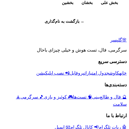
بخش علی
بخشان
بخشین
← بازگشت به نام‌گذاری
🌸
گلپسر
سرگرمی، فال، تست هوش و خیلی چیزای باحال
دسترسی سریع
خانه
کاوش
جدول امتیازات
پروفایل
📲 نصب اپلیکیشن
دسته‌بندی‌ها
🔮
فال و طالع‌بینی
🧠
تست‌ها
🎮
کوئیز و بازی
🎵
سرگرمی
🧘
سلامت
ارتباط با ما
🤖 ربات تلگرام
📢 کانال تلگرام
📧 ایمیل