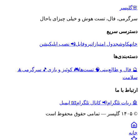
🌸
گلپسر
سرگرمی، فال، تست هوش و خیلی چیزای باحال
دسترسی سریع
خانه
کاوش
جدول امتیازات
پروفایل
📲 نصب اپلیکیشن
دسته‌بندی‌ها
🔮
فال و طالع‌بینی
🧠
تست‌ها
🎮
کوئیز و بازی
🎵
سرگرمی
🧘
سلامت
ارتباط با ما
🤖 ربات تلگرام
📢 کانال تلگرام
📧 ایمیل
© ۱۴۰۵ گلپسر — تمامی حقوق محفوظ است
خانه