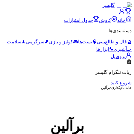
گلپسر
خانه
کاوش
جدول امتیازات
دسته‌بندی‌ها
🔮
فال و طالع‌بینی
🧠
تست‌ها
🎮
کوئیز و بازی
🎵
سرگرمی
🧘
سلامت
🍳
آشپزی
🔧
ابزارها
پروفایل
🤖
ربات تلگرام گلپسر
شروع کنید
خانه
›
نام‌گذاری
›
برآلین
برآلین