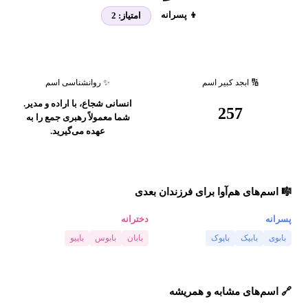
👦 پسرانه
امتیاز:
2
🔢 ابجد کبیر اسم
✨ روانشناسی اسم
انسانی شجاع، با اراده و مدیر.
257
شما معمولاً رهبری جمع را به
عهده می‌گیرید.
🎼 اسم‌های هم‌آوا برای فرزندان بعدی
پسرانه
دخترانه
بابوی
بابیک
باپوک
بابان
بابوس
باپیو
🔗 اسم‌های مشابه و همریشه