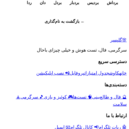
برداش
بردیس
بردبار
بردل
دان
ردا
← بازگشت به نام‌گذاری
🌸
گلپسر
سرگرمی، فال، تست هوش و خیلی چیزای باحال
دسترسی سریع
خانه
کاوش
جدول امتیازات
پروفایل
📲 نصب اپلیکیشن
دسته‌بندی‌ها
🔮
فال و طالع‌بینی
🧠
تست‌ها
🎮
کوئیز و بازی
🎵
سرگرمی
🧘
سلامت
ارتباط با ما
🤖 ربات تلگرام
📢 کانال تلگرام
📧 ایمیل