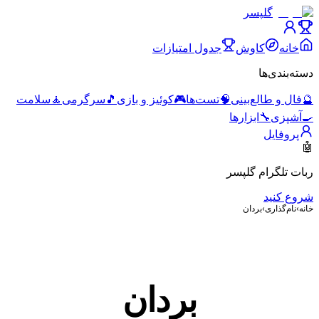
گلپسر
خانه
کاوش
جدول امتیازات
دسته‌بندی‌ها
🔮
فال و طالع‌بینی
🧠
تست‌ها
🎮
کوئیز و بازی
🎵
سرگرمی
🧘
سلامت
🍳
آشپزی
🔧
ابزارها
پروفایل
🤖
ربات تلگرام گلپسر
شروع کنید
خانه
›
نام‌گذاری
›
بردان
بردان