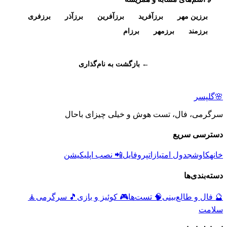
برزین مهر
برزآفرید
برزآفرین
برزآذر
برزفری
برزمند
برزمهر
برزام
← بازگشت به نام‌گذاری
🌸
گلپسر
سرگرمی، فال، تست هوش و خیلی چیزای باحال
دسترسی سریع
خانه
کاوش
جدول امتیازات
پروفایل
📲 نصب اپلیکیشن
دسته‌بندی‌ها
🔮
فال و طالع‌بینی
🧠
تست‌ها
🎮
کوئیز و بازی
🎵
سرگرمی
🧘
سلامت