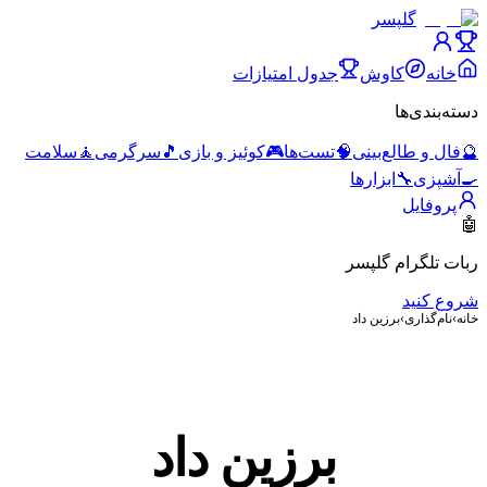
گلپسر
خانه
کاوش
جدول امتیازات
دسته‌بندی‌ها
🔮
فال و طالع‌بینی
🧠
تست‌ها
🎮
کوئیز و بازی
🎵
سرگرمی
🧘
سلامت
🍳
آشپزی
🔧
ابزارها
پروفایل
🤖
ربات تلگرام گلپسر
شروع کنید
خانه
›
نام‌گذاری
›
برزین داد
برزین داد