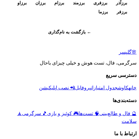
برزآذر
برزفری
برزمند
برزام
برزان
برزاو
برزفر
برزما
← بازگشت به نام‌گذاری
🌸
گلپسر
سرگرمی، فال، تست هوش و خیلی چیزای باحال
دسترسی سریع
خانه
کاوش
جدول امتیازات
پروفایل
📲 نصب اپلیکیشن
دسته‌بندی‌ها
🔮
فال و طالع‌بینی
🧠
تست‌ها
🎮
کوئیز و بازی
🎵
سرگرمی
🧘
سلامت
ارتباط با ما