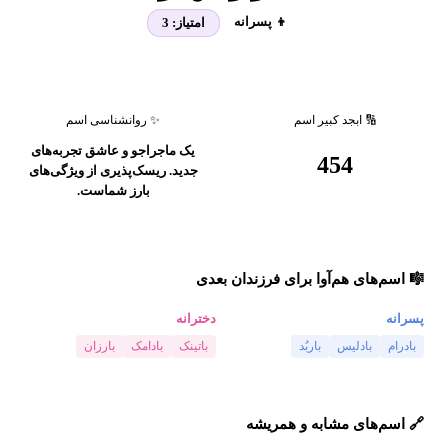
👦 پسرانه
امتیاز:
3
🔢 ابجد کبیر اسم
✨ روانشناسی اسم
یک ماجراجو و عاشق تجربه‌های
454
جدید. ریسک‌پذیری از ویژگی‌های
بارز شماست.
🎼 اسم‌های هم‌آوا برای فرزندان بعدی
پسرانه
دخترانه
بادرام
بادلیس
باربُد
باتینک
بادامک
بارزان
🔗 اسم‌های مشابه و همریشه