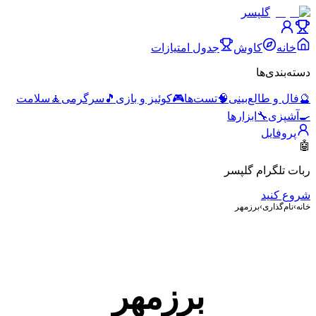
گلپسر
خانه
کاوش
جدول امتیازات
دسته‌بندی‌ها
🔮
فال و طالع‌بینی
🧠
تست‌ها
🎮
کوئیز و بازی
🎵
سرگرمی
🧘
سلامت
🍳
آشپزی
🔧
ابزارها
پروفایل
🤖
ربات تلگرام گلپسر
شروع کنید
خانه
›
نام‌گذاری
›
برزمهر
برزمهر