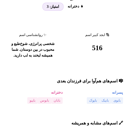
👧 دخترانه
امتیاز:
3
🔢 ابجد کبیر اسم
✨ روانشناسی اسم
شخصی پرانرژی، شوخ‌طبع و
516
محبوب در بین دوستان. شما
همیشه لبخند به لب دارید.
🎼 اسم‌های هم‌آوا برای فرزندان بعدی
پسرانه
دخترانه
بابوی
بابیک
باپوک
بابان
بابوس
باپیو
🔗 اسم‌های مشابه و همریشه