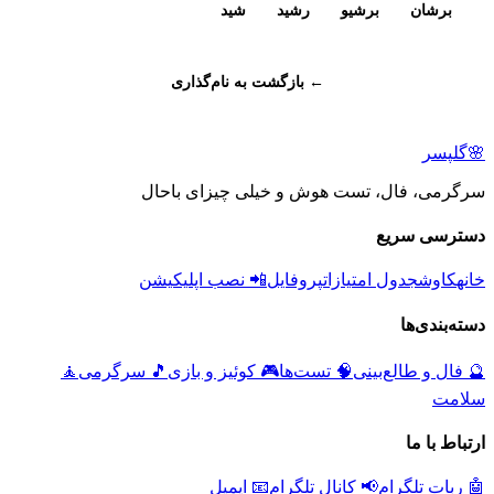
برشان
برشیو
رشید
شید
← بازگشت به نام‌گذاری
🌸
گلپسر
سرگرمی، فال، تست هوش و خیلی چیزای باحال
دسترسی سریع
خانه
کاوش
جدول امتیازات
پروفایل
📲 نصب اپلیکیشن
دسته‌بندی‌ها
🔮
فال و طالع‌بینی
🧠
تست‌ها
🎮
کوئیز و بازی
🎵
سرگرمی
🧘
سلامت
ارتباط با ما
🤖 ربات تلگرام
📢 کانال تلگرام
📧 ایمیل