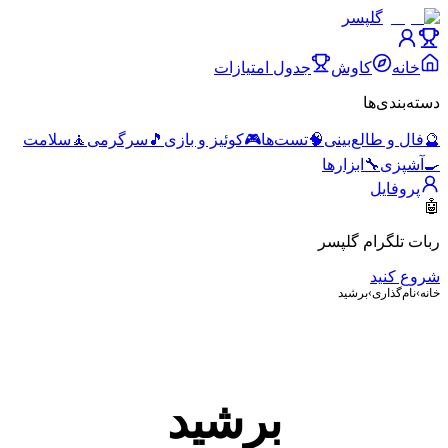
گلپسر
خانه
کاوش
جدول امتیازات
دسته‌بندی‌ها
🔮
فال و طالع‌بینی
🧠
تست‌ها
🎮
کوئیز و بازی
🎵
سرگرمی
🧘
سلامت
🍳
آشپزی
🔧
ابزارها
پروفایل
🤖
ربات تلگرام گلپسر
شروع کنید
خانه
›
نام‌گذاری
›
برشید
برشید