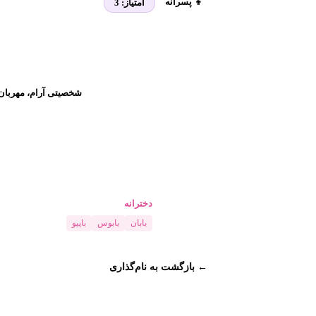
👦 پسرانه
امتیاز:
3
شخصیتی آرام، مهربان و
دخترانه
بابان
بابوس
باپیو
← بازگشت به نام‌گذاری