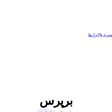
شپزی
🔧
ابزارها
برپرس