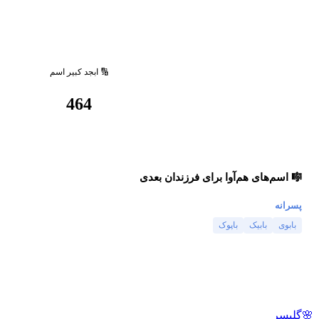
🔢 ابجد کبیر اسم
464
🎼 اسم‌های هم‌آوا برای فرزندان بعدی
پسرانه
بابوی
بابیک
باپوک
🌸
گلپسر