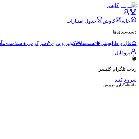
گلپسر
خانه
کاوش
جدول امتیازات
دسته‌بندی‌ها
🔮
فال و طالع‌بینی
🧠
تست‌ها
🎮
کوئیز و بازی
🎵
سرگرمی
🧘
سلامت
🍳
آ
پروفایل
🤖
ربات تلگرام گلپسر
شروع کنید
خانه
›
نام‌گذاری
›
برپرس