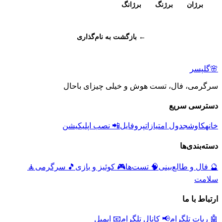
برژان
برژنگ
برژانگ
← بازگشت به نام‌گذاری
🌸
گلپسر
سرگرمی، فال، تست هوش و خیلی چیزای باحال
دسترسی سریع
خانه
کاوش
جدول امتیازات
پروفایل
📲 نصب اپلیکیشن
دسته‌بندی‌ها
🔮
فال و طالع‌بینی
🧠
تست‌ها
🎮
کوئیز و بازی
🎵
سرگرمی
🧘
سلامت
ارتباط با ما
🤖 ربات تلگرام
📢 کانال تلگرام
📧 ایمیل