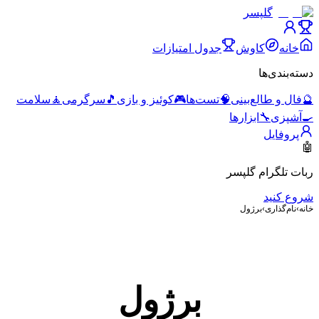
گلپسر
خانه
کاوش
جدول امتیازات
دسته‌بندی‌ها
🔮
فال و طالع‌بینی
🧠
تست‌ها
🎮
کوئیز و بازی
🎵
سرگرمی
🧘
سلامت
🍳
آشپزی
🔧
ابزارها
پروفایل
🤖
ربات تلگرام گلپسر
شروع کنید
خانه
›
نام‌گذاری
›
برژول
برژول