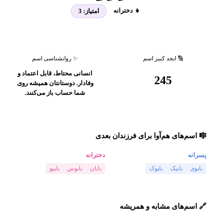
👧 دخترانه
امتیاز:
3
🔢 ابجد کبیر اسم
✨ روانشناسی اسم
انسانی محتاط، قابل اعتماد و
245
وفادار. دوستانتان همیشه روی
شما حساب باز می‌کنند.
🎼 اسم‌های هم‌آوا برای فرزندان بعدی
پسرانه
دخترانه
بابوی
بابیک
باپوک
بابان
بابوس
باپیو
🔗 اسم‌های مشابه و همریشه