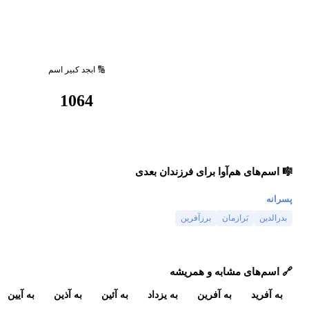
🔢 ابجد کبیر اسم
1064
🎼 اسم‌های هم‌آوا برای فرزندان بعدی
پسرانه
بدرالدین
بَرازمان
برزآفرین
🔗 اسم‌های مشابه و همریشه
به آفرید
به آفرین
به یزداد
به آئین
به آذین
به آیین