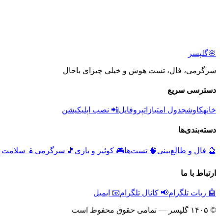
🌸
گلپسر
سرگرمی، فال، تست هوش و خیلی چیزای باحال
دسترسی سریع
خانه
کاوش
جدول امتیازات
پروفایل
📲 نصب اپلیکیشن
دسته‌بندی‌ها
🔮
فال و طالع‌بینی
🧠
تست‌ها
🎮
کوئیز و بازی
🎵
سرگرمی
🧘
سلامت
ارتباط با ما
🤖 ربات تلگرام
📢 کانال تلگرام
📧 ایمیل
© ۱۴۰۵ گلپسر — تمامی حقوق محفوظ است