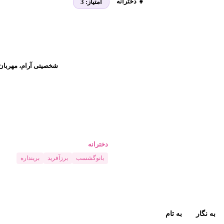
👧 دخترانه
امتیاز:
3
شخصیتی آرام، مهربان و
دخترانه
بانوگشسب
برزآفرید
برینداره
به نگار
به تام