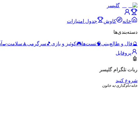
گلپسر
خانه
کاوش
جدول امتیازات
دسته‌بندی‌ها
🔮
فال و طالع‌بینی
🧠
تست‌ها
🎮
کوئیز و بازی
🎵
سرگرمی
🧘
سلامت
🍳
آ
پروفایل
🤖
ربات تلگرام گلپسر
شروع کنید
خانه
›
نام‌گذاری
›
به خاتون