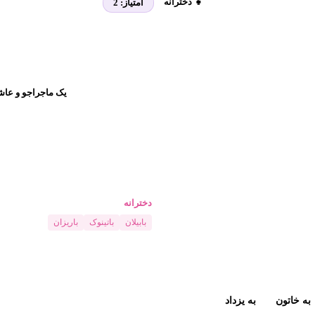
👧 دخترانه
امتیاز:
2
یک ماجراجو و عاش
دخترانه
بابیلان
باتینوک
باریزان
به خاتون
به یزداد