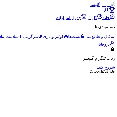
گلپسر
خانه
کاوش
جدول امتیازات
دسته‌بندی‌ها
🔮
فال و طالع‌بینی
🧠
تست‌ها
🎮
کوئیز و بازی
🎵
سرگرمی
🧘
سلامت
🍳
آ
پروفایل
🤖
ربات تلگرام گلپسر
شروع کنید
خانه
›
نام‌گذاری
›
به نگار