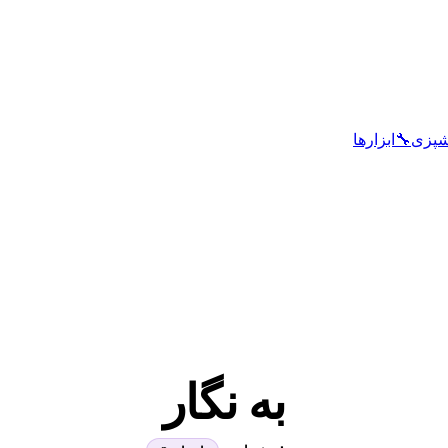
شپزی
🔧
ابزارها
به نگار