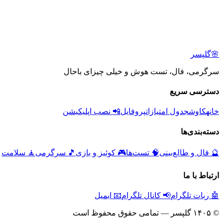
🌸
گلپسر
سرگرمی، فال، تست هوش و خیلی چیزای باحال
دسترسی سریع
خانه
کاوش
جدول امتیازات
پروفایل
📲 نصب اپلیکیشن
دسته‌بندی‌ها
🔮
فال و طالع‌بینی
🧠
تست‌ها
🎮
کوئیز و بازی
🎵
سرگرمی
🧘
سلامت
ارتباط با ما
🤖 ربات تلگرام
📢 کانال تلگرام
📧 ایمیل
© ۱۴۰۵ گلپسر — تمامی حقوق محفوظ است