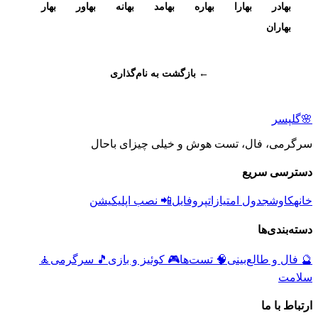
بهادر
بهارا
بهاره
بهامد
بهانه
بهاور
بهار
بهاران
← بازگشت به نام‌گذاری
🌸
گلپسر
سرگرمی، فال، تست هوش و خیلی چیزای باحال
دسترسی سریع
خانه
کاوش
جدول امتیازات
پروفایل
📲 نصب اپلیکیشن
دسته‌بندی‌ها
🔮
فال و طالع‌بینی
🧠
تست‌ها
🎮
کوئیز و بازی
🎵
سرگرمی
🧘
سلامت
ارتباط با ما