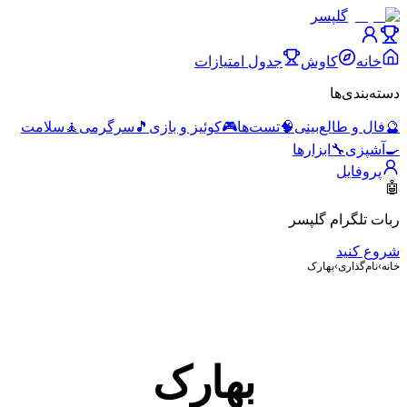
گلپسر
خانه
کاوش
جدول امتیازات
دسته‌بندی‌ها
🔮
فال و طالع‌بینی
🧠
تست‌ها
🎮
کوئیز و بازی
🎵
سرگرمی
🧘
سلامت
🍳
آشپزی
🔧
ابزارها
پروفایل
🤖
ربات تلگرام گلپسر
شروع کنید
خانه
›
نام‌گذاری
›
بهارک
بهارک