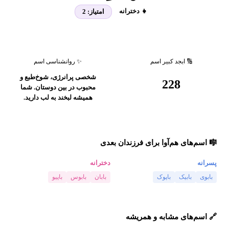
👧 دخترانه
امتیاز:
2
🔢 ابجد کبیر اسم
✨ روانشناسی اسم
شخصی پرانرژی، شوخ‌طبع و
228
محبوب در بین دوستان. شما
همیشه لبخند به لب دارید.
🎼 اسم‌های هم‌آوا برای فرزندان بعدی
پسرانه
دخترانه
بابوی
بابیک
باپوک
بابان
بابوس
باپیو
🔗 اسم‌های مشابه و همریشه