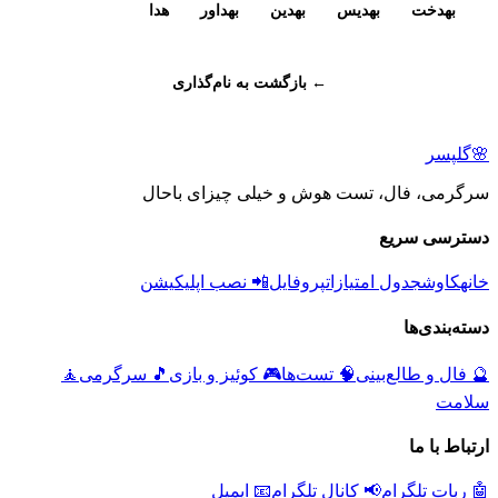
بهدخت
بهدیس
بهدین
بهداور
هدا
← بازگشت به نام‌گذاری
🌸
گلپسر
سرگرمی، فال، تست هوش و خیلی چیزای باحال
دسترسی سریع
خانه
کاوش
جدول امتیازات
پروفایل
📲 نصب اپلیکیشن
دسته‌بندی‌ها
🔮
فال و طالع‌بینی
🧠
تست‌ها
🎮
کوئیز و بازی
🎵
سرگرمی
🧘
سلامت
ارتباط با ما
🤖 ربات تلگرام
📢 کانال تلگرام
📧 ایمیل