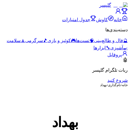
گلپسر
خانه
کاوش
جدول امتیازات
دسته‌بندی‌ها
🔮
فال و طالع‌بینی
🧠
تست‌ها
🎮
کوئیز و بازی
🎵
سرگرمی
🧘
سلامت
🍳
آشپزی
🔧
ابزارها
پروفایل
🤖
ربات تلگرام گلپسر
شروع کنید
خانه
›
نام‌گذاری
›
بهداد
بهداد