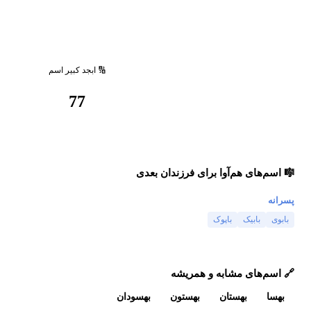
🔢 ابجد کبیر اسم
77
🎼 اسم‌های هم‌آوا برای فرزندان بعدی
پسرانه
بابوی
بابیک
باپوک
🔗 اسم‌های مشابه و همریشه
بهسا
بهستان
بهستون
بهسودان