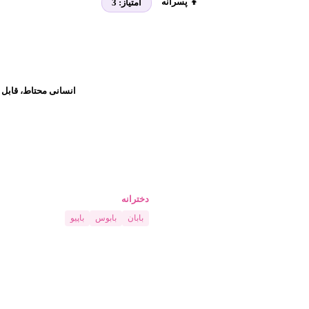
👦 پسرانه
امتیاز:
3
انسانی محتاط، قابل ا
دخترانه
بابان
بابوس
باپیو