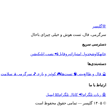
🌸
گلپسر
سرگرمی، فال، تست هوش و خیلی چیزای باحال
دسترسی سریع
خانه
کاوش
جدول امتیازات
پروفایل
📲 نصب اپلیکیشن
دسته‌بندی‌ها
🔮
فال و طالع‌بینی
🧠
تست‌ها
🎮
کوئیز و بازی
🎵
سرگرمی
🧘
سلامت
ارتباط با ما
🤖 ربات تلگرام
📢 کانال تلگرام
📧 ایمیل
© ۱۴۰۵ گلپسر — تمامی حقوق محفوظ است