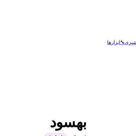
شپزی
🔧
ابزارها
بهسود