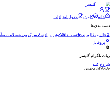
گلپسر
خانه
کاوش
جدول امتیازات
دسته‌بندی‌ها
🔮
فال و طالع‌بینی
🧠
تست‌ها
🎮
کوئیز و بازی
🎵
سرگرمی
🧘
سلامت
🍳
آ
پروفایل
🤖
ربات تلگرام گلپسر
شروع کنید
خانه
›
نام‌گذاری
›
بهسود