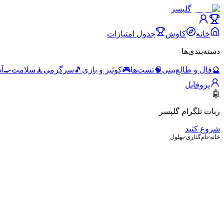
گلپسر
خانه
کاوش
جدول امتیازات
دسته‌بندی‌ها
🔮
فال و طالع‌بینی
🧠
تست‌ها
🎮
کوئیز و بازی
🎵
سرگرمی
🧘
سلامت
🍳
آ
پروفایل
🤖
ربات تلگرام گلپسر
شروع کنید
خانه
›
نام‌گذاری
›
بهلول