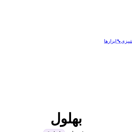
شپزی
🔧
ابزارها
بهلول