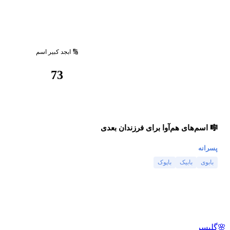
🔢 ابجد کبیر اسم
73
🎼 اسم‌های هم‌آوا برای فرزندان بعدی
پسرانه
بابوی
بابیک
باپوک
🌸
گلپسر