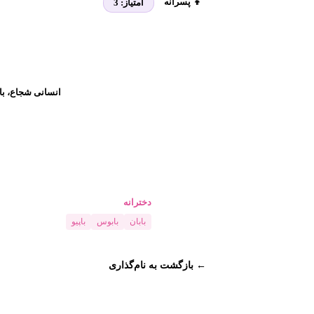
👦 پسرانه
امتیاز:
3
انسانی شجاع، با 
دخترانه
بابان
بابوس
باپیو
← بازگشت به نام‌گذاری