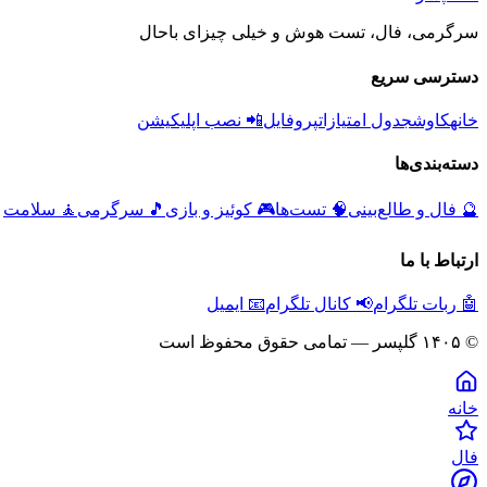
سرگرمی، فال، تست هوش و خیلی چیزای باحال
دسترسی سریع
خانه
کاوش
جدول امتیازات
پروفایل
📲 نصب اپلیکیشن
دسته‌بندی‌ها
🔮
فال و طالع‌بینی
🧠
تست‌ها
🎮
کوئیز و بازی
🎵
سرگرمی
🧘
سلامت
ارتباط با ما
🤖 ربات تلگرام
📢 کانال تلگرام
📧 ایمیل
© ۱۴۰۵ گلپسر — تمامی حقوق محفوظ است
خانه
فال