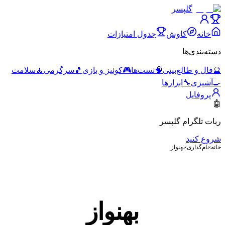
گلپسر
خانه
کاوش
جدول امتیازات
دسته‌بندی‌ها
🔮
فال و طالع‌بینی
🧠
تست‌ها
🎮
کوئیز و بازی
🎵
سرگرمی
🧘
سلامت
🍳
آشپزی
🔧
ابزارها
پروفایل
🤖
ربات تلگرام گلپسر
شروع کنید
خانه
›
نام‌گذاری
›
بهنواز
بهنواز