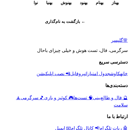
بهناز
بهنام
بهنود
بهنوش
بهنیا
نوا
← بازگشت به نام‌گذاری
🌸
گلپسر
سرگرمی، فال، تست هوش و خیلی چیزای باحال
دسترسی سریع
خانه
کاوش
جدول امتیازات
پروفایل
📲 نصب اپلیکیشن
دسته‌بندی‌ها
🔮
فال و طالع‌بینی
🧠
تست‌ها
🎮
کوئیز و بازی
🎵
سرگرمی
🧘
سلامت
ارتباط با ما
🤖 ربات تلگرام
📢 کانال تلگرام
📧 ایمیل