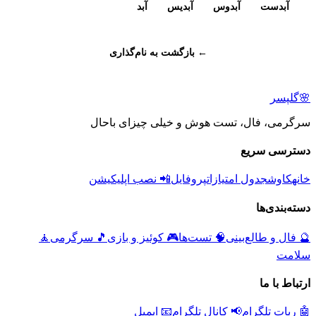
آبدست
آبدوس
آبدیس
آبد
← بازگشت به نام‌گذاری
🌸
گلپسر
سرگرمی، فال، تست هوش و خیلی چیزای باحال
دسترسی سریع
خانه
کاوش
جدول امتیازات
پروفایل
📲 نصب اپلیکیشن
دسته‌بندی‌ها
🔮
فال و طالع‌بینی
🧠
تست‌ها
🎮
کوئیز و بازی
🎵
سرگرمی
🧘
سلامت
ارتباط با ما
🤖 ربات تلگرام
📢 کانال تلگرام
📧 ایمیل