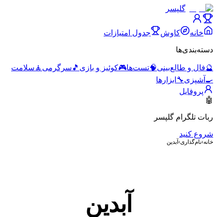
گلپسر
خانه
کاوش
جدول امتیازات
دسته‌بندی‌ها
🔮
فال و طالع‌بینی
🧠
تست‌ها
🎮
کوئیز و بازی
🎵
سرگرمی
🧘
سلامت
🍳
آشپزی
🔧
ابزارها
پروفایل
🤖
ربات تلگرام گلپسر
شروع کنید
خانه
›
نام‌گذاری
›
آبدین
آبدین