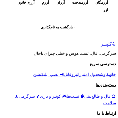
آزرمگان
آزرمیدخت
آزران
آزرم
آزرم خاتون
آزر
← بازگشت به نام‌گذاری
🌸
گلپسر
سرگرمی، فال، تست هوش و خیلی چیزای باحال
دسترسی سریع
خانه
کاوش
جدول امتیازات
پروفایل
📲 نصب اپلیکیشن
دسته‌بندی‌ها
🔮
فال و طالع‌بینی
🧠
تست‌ها
🎮
کوئیز و بازی
🎵
سرگرمی
🧘
سلامت
ارتباط با ما