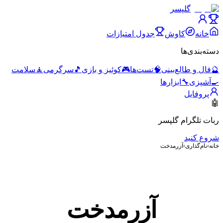
گلپسر
خانه
کاوش
جدول امتیازات
دسته‌بندی‌ها
🔮
فال و طالع‌بینی
🧠
تست‌ها
🎮
کوئیز و بازی
🎵
سرگرمی
🧘
سلامت
🍳
آشپزی
🔧
ابزارها
پروفایل
🤖
ربات تلگرام گلپسر
شروع کنید
خانه
›
نام‌گذاری
›
آزرمدخت
آزرمدخت