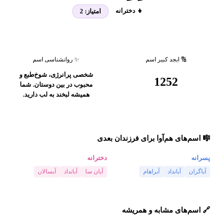
👧 دخترانه
امتیاز:
2
🔢 ابجد کبیر اسم
✨ روانشناسی اسم
شخصی پرانرژی، شوخ‌طبع و
1252
محبوب در بین دوستان. شما
همیشه لبخند به لب دارید.
🎼 اسم‌های هم‌آوا برای فرزندان بعدی
پسرانه
دخترانه
آباگران
آبانداد
آبراهام
آبان سا
آبانداد
آبسالان
🔗 اسم‌های مشابه و همریشه