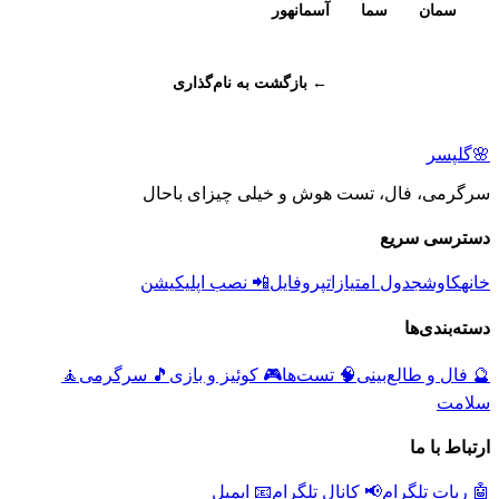
سمان
سما
آسمانهور
← بازگشت به نام‌گذاری
🌸
گلپسر
سرگرمی، فال، تست هوش و خیلی چیزای باحال
دسترسی سریع
خانه
کاوش
جدول امتیازات
پروفایل
📲 نصب اپلیکیشن
دسته‌بندی‌ها
🔮
فال و طالع‌بینی
🧠
تست‌ها
🎮
کوئیز و بازی
🎵
سرگرمی
🧘
سلامت
ارتباط با ما
🤖 ربات تلگرام
📢 کانال تلگرام
📧 ایمیل