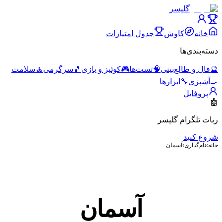
گلپسر
خانه
کاوش
جدول امتیازات
دسته‌بندی‌ها
🔮
فال و طالع‌بینی
🧠
تست‌ها
🎮
کوئیز و بازی
🎵
سرگرمی
🧘
سلامت
🍳
آشپزی
🔧
ابزارها
پروفایل
🤖
ربات تلگرام گلپسر
شروع کنید
خانه
›
نام‌گذاری
›
آسمان
آسمان