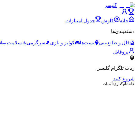
گلپسر
خانه
کاوش
جدول امتیازات
دسته‌بندی‌ها
🔮
فال و طالع‌بینی
🧠
تست‌ها
🎮
کوئیز و بازی
🎵
سرگرمی
🧘
سلامت
🍳
آ
پروفایل
🤖
ربات تلگرام گلپسر
شروع کنید
خانه
›
نام‌گذاری
›
آسنات