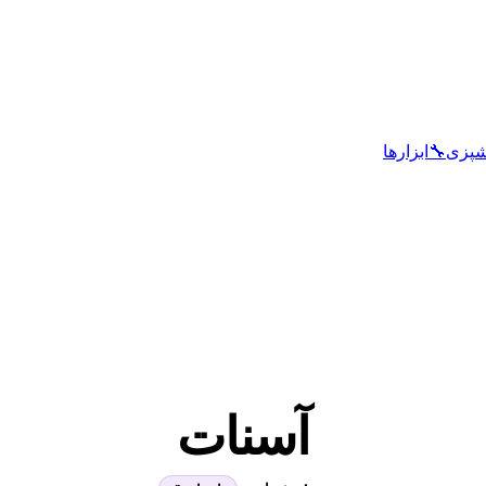
شپزی
🔧
ابزارها
آسنات