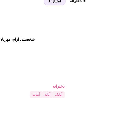
👧 دخترانه
امتیاز:
3
شخصیتی آرام، مهربان و
دخترانه
آبانک
آبانه
آبتاب