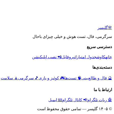
🌸
گلپسر
سرگرمی، فال، تست هوش و خیلی چیزای باحال
دسترسی سریع
خانه
کاوش
جدول امتیازات
پروفایل
📲 نصب اپلیکیشن
دسته‌بندی‌ها
🔮
فال و طالع‌بینی
🧠
تست‌ها
🎮
کوئیز و بازی
🎵
سرگرمی
🧘
سلامت
ارتباط با ما
🤖 ربات تلگرام
📢 کانال تلگرام
📧 ایمیل
© ۱۴۰۵ گلپسر — تمامی حقوق محفوظ است