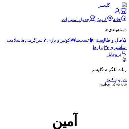
گلپسر
خانه
کاوش
جدول امتیازات
دسته‌بندی‌ها
🔮
فال و طالع‌بینی
🧠
تست‌ها
🎮
کوئیز و بازی
🎵
سرگرمی
🧘
سلامت
🍳
آشپزی
🔧
ابزارها
پروفایل
🤖
ربات تلگرام گلپسر
شروع کنید
خانه
›
نام‌گذاری
›
آمین
آمین