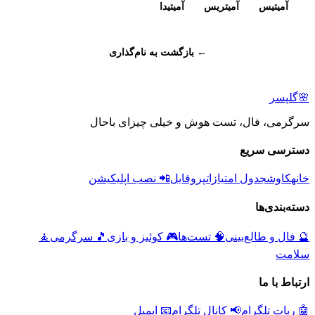
آمیتیس
آمیتریس
آمیتیدا
← بازگشت به نام‌گذاری
🌸
گلپسر
سرگرمی، فال، تست هوش و خیلی چیزای باحال
دسترسی سریع
خانه
کاوش
جدول امتیازات
پروفایل
📲 نصب اپلیکیشن
دسته‌بندی‌ها
🔮
فال و طالع‌بینی
🧠
تست‌ها
🎮
کوئیز و بازی
🎵
سرگرمی
🧘
سلامت
ارتباط با ما
🤖 ربات تلگرام
📢 کانال تلگرام
📧 ایمیل