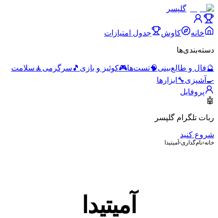
گلپسر
خانه
کاوش
جدول امتیازات
دسته‌بندی‌ها
🔮
فال و طالع‌بینی
🧠
تست‌ها
🎮
کوئیز و بازی
🎵
سرگرمی
🧘
سلامت
🍳
آشپزی
🔧
ابزارها
پروفایل
🤖
ربات تلگرام گلپسر
شروع کنید
خانه
›
نام‌گذاری
›
آمیتیدا
آمیتیدا