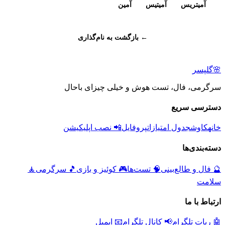
آمیتریس
آمیتیس
آمین
← بازگشت به نام‌گذاری
🌸
گلپسر
سرگرمی، فال، تست هوش و خیلی چیزای باحال
دسترسی سریع
خانه
کاوش
جدول امتیازات
پروفایل
📲 نصب اپلیکیشن
دسته‌بندی‌ها
🔮
فال و طالع‌بینی
🧠
تست‌ها
🎮
کوئیز و بازی
🎵
سرگرمی
🧘
سلامت
ارتباط با ما
🤖 ربات تلگرام
📢 کانال تلگرام
📧 ایمیل