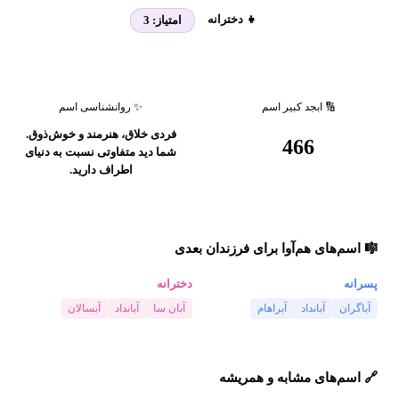
👧 دخترانه
امتیاز:
3
🔢 ابجد کبیر اسم
✨ روانشناسی اسم
فردی خلاق، هنرمند و خوش‌ذوق.
466
شما دید متفاوتی نسبت به دنیای
اطراف دارید.
🎼 اسم‌های هم‌آوا برای فرزندان بعدی
پسرانه
دخترانه
آباگران
آبانداد
آبراهام
آبان سا
آبانداد
آبسالان
🔗 اسم‌های مشابه و همریشه