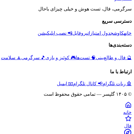
سرگرمی، فال، تست هوش و خیلی چیزای باحال
دسترسی سریع
خانه
کاوش
جدول امتیازات
پروفایل
📲 نصب اپلیکیشن
دسته‌بندی‌ها
🔮
فال و طالع‌بینی
🧠
تست‌ها
🎮
کوئیز و بازی
🎵
سرگرمی
🧘
سلامت
ارتباط با ما
🤖 ربات تلگرام
📢 کانال تلگرام
📧 ایمیل
© ۱۴۰۵ گلپسر — تمامی حقوق محفوظ است
خانه
فال