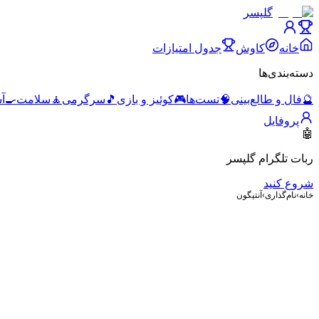
گلپسر
خانه
کاوش
جدول امتیازات
دسته‌بندی‌ها
🔮
فال و طالع‌بینی
🧠
تست‌ها
🎮
کوئیز و بازی
🎵
سرگرمی
🧘
سلامت
🍳
آ
پروفایل
🤖
ربات تلگرام گلپسر
شروع کنید
خانه
›
نام‌گذاری
›
آنتیگون