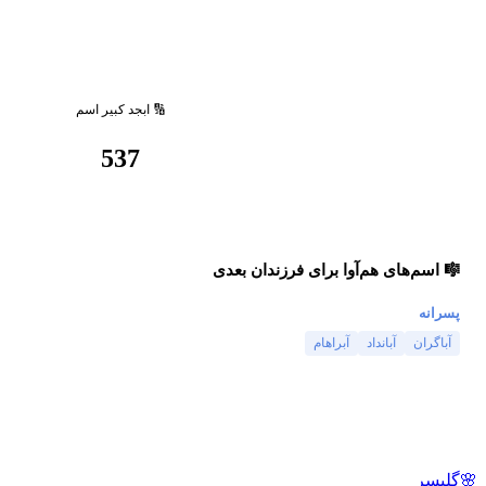
🔢 ابجد کبیر اسم
537
🎼 اسم‌های هم‌آوا برای فرزندان بعدی
پسرانه
آباگران
آبانداد
آبراهام
🌸
گلپسر