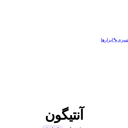
شپزی
🔧
ابزارها
آنتیگون