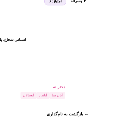
👦 پسرانه
امتیاز:
3
انسانی شجاع، با 
دخترانه
آبان سا
آبانداد
آبسالان
← بازگشت به نام‌گذاری