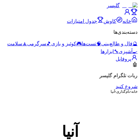
گلپسر
خانه
کاوش
جدول امتیازات
دسته‌بندی‌ها
🔮
فال و طالع‌بینی
🧠
تست‌ها
🎮
کوئیز و بازی
🎵
سرگرمی
🧘
سلامت
🍳
آشپزی
🔧
ابزارها
پروفایل
🤖
ربات تلگرام گلپسر
شروع کنید
خانه
›
نام‌گذاری
›
آنیا
آنیا