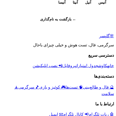
آنیس
آنیل
آنیتا
آنیسا
← بازگشت به نام‌گذاری
🌸
گلپسر
سرگرمی، فال، تست هوش و خیلی چیزای باحال
دسترسی سریع
خانه
کاوش
جدول امتیازات
پروفایل
📲 نصب اپلیکیشن
دسته‌بندی‌ها
🔮
فال و طالع‌بینی
🧠
تست‌ها
🎮
کوئیز و بازی
🎵
سرگرمی
🧘
سلامت
ارتباط با ما
🤖 ربات تلگرام
📢 کانال تلگرام
📧 ایمیل