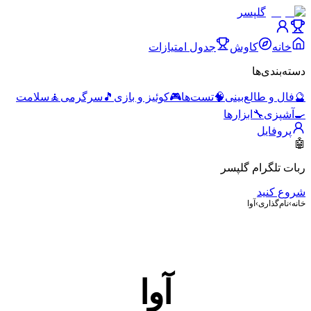
گلپسر
خانه
کاوش
جدول امتیازات
دسته‌بندی‌ها
🔮
فال و طالع‌بینی
🧠
تست‌ها
🎮
کوئیز و بازی
🎵
سرگرمی
🧘
سلامت
🍳
آشپزی
🔧
ابزارها
پروفایل
🤖
ربات تلگرام گلپسر
شروع کنید
خانه
›
نام‌گذاری
›
آوا
آوا