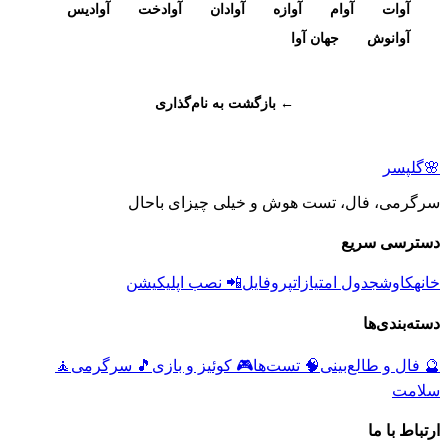
آوات
آوام
آوازه
آوادان
آوادخت
آوادیس
آوانوش
جهان آوا
← بازگشت به نام‌گذاری
🌸
گلپسر
سرگرمی، فال، تست هوش و خیلی چیزای باحال
دسترسی سریع
خانه
کاوش
جدول امتیازات
پروفایل
📲 نصب اپلیکیشن
دسته‌بندی‌ها
🔮
فال و طالع‌بینی
🧠
تست‌ها
🎮
کوئیز و بازی
🎵
سرگرمی
🧘
سلامت
ارتباط با ما