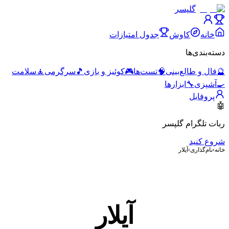
گلپسر
خانه
کاوش
جدول امتیازات
دسته‌بندی‌ها
🔮
فال و طالع‌بینی
🧠
تست‌ها
🎮
کوئیز و بازی
🎵
سرگرمی
🧘
سلامت
🍳
آشپزی
🔧
ابزارها
پروفایل
🤖
ربات تلگرام گلپسر
شروع کنید
خانه
›
نام‌گذاری
›
آیلار
آیلار