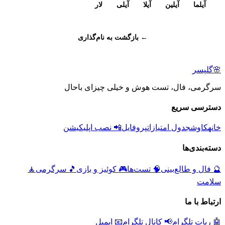
آیلما
آیلین
آیلا
آیلی
لار
← بازگشت به نام‌گذاری
🌸
گلپسر
سرگرمی، فال، تست هوش و خیلی چیزای باحال
دسترسی سریع
خانه
کاوش
جدول امتیازات
پروفایل
📲 نصب اپلیکیشن
دسته‌بندی‌ها
🔮
فال و طالع‌بینی
🧠
تست‌ها
🎮
کوئیز و بازی
🎵
سرگرمی
🧘
سلامت
ارتباط با ما
🤖 ربات تلگرام
📢 کانال تلگرام
📧 ایمیل