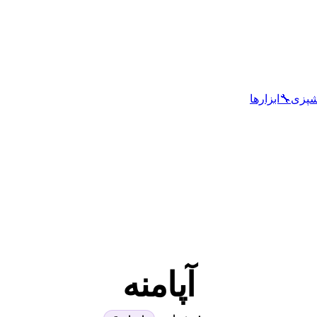
شپزی
🔧
ابزارها
آپامنه