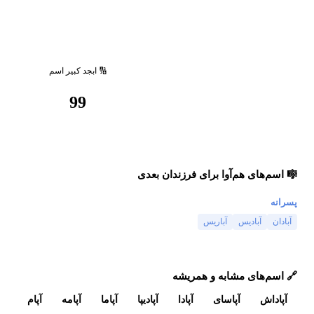
🔢 ابجد کبیر اسم
99
🎼 اسم‌های هم‌آوا برای فرزندان بعدی
پسرانه
آبادان
آبادیس
آباریس
🔗 اسم‌های مشابه و همریشه
آپاداش
آپاسای
آپادا
آپادیپا
آپاما
آپامه
آپام