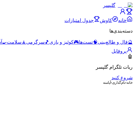
گلپسر
خانه
کاوش
جدول امتیازات
دسته‌بندی‌ها
🔮
فال و طالع‌بینی
🧠
تست‌ها
🎮
کوئیز و بازی
🎵
سرگرمی
🧘
سلامت
🍳
آ
پروفایل
🤖
ربات تلگرام گلپسر
شروع کنید
خانه
›
نام‌گذاری
›
آپامنه