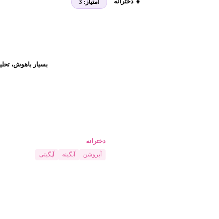
👧 دخترانه
امتیاز:
3
بسیار باهوش، تحلی
دخترانه
آبروشن
آبگینه
آپگیتی