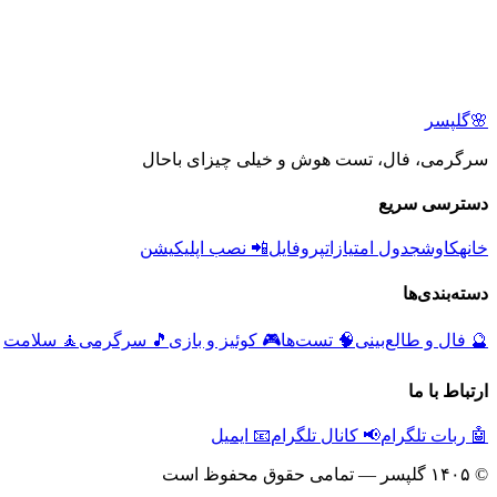
🌸
گلپسر
سرگرمی، فال، تست هوش و خیلی چیزای باحال
دسترسی سریع
خانه
کاوش
جدول امتیازات
پروفایل
📲 نصب اپلیکیشن
دسته‌بندی‌ها
🔮
فال و طالع‌بینی
🧠
تست‌ها
🎮
کوئیز و بازی
🎵
سرگرمی
🧘
سلامت
ارتباط با ما
🤖 ربات تلگرام
📢 کانال تلگرام
📧 ایمیل
© ۱۴۰۵ گلپسر — تمامی حقوق محفوظ است