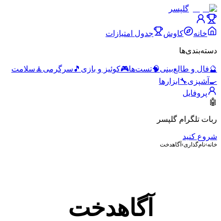
گلپسر
خانه
کاوش
جدول امتیازات
دسته‌بندی‌ها
🔮
فال و طالع‌بینی
🧠
تست‌ها
🎮
کوئیز و بازی
🎵
سرگرمی
🧘
سلامت
🍳
آشپزی
🔧
ابزارها
پروفایل
🤖
ربات تلگرام گلپسر
شروع کنید
خانه
›
نام‌گذاری
›
آگاهدخت
آگاهدخت