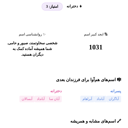
👧 دخترانه
امتیاز:
3
🔢 ابجد کبیر اسم
✨ روانشناسی اسم
شخصی سخاوتمند، صبور و حامی.
1031
شما همیشه آماده کمک به
دیگران هستید.
🎼 اسم‌های هم‌آوا برای فرزندان بعدی
پسرانه
دخترانه
آباگران
آبانداد
آبراهام
آبان سا
آبانداد
آبسالان
🔗 اسم‌های مشابه و همریشه