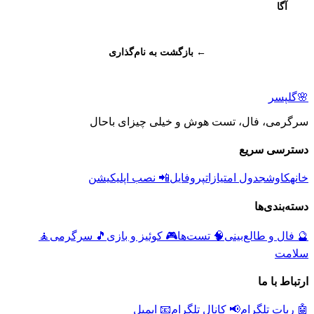
آگا
← بازگشت به نام‌گذاری
🌸
گلپسر
سرگرمی، فال، تست هوش و خیلی چیزای باحال
دسترسی سریع
خانه
کاوش
جدول امتیازات
پروفایل
📲 نصب اپلیکیشن
دسته‌بندی‌ها
🔮
فال و طالع‌بینی
🧠
تست‌ها
🎮
کوئیز و بازی
🎵
سرگرمی
🧘
سلامت
ارتباط با ما
🤖 ربات تلگرام
📢 کانال تلگرام
📧 ایمیل