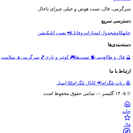
سرگرمی، فال، تست هوش و خیلی چیزای باحال
دسترسی سریع
خانه
کاوش
جدول امتیازات
پروفایل
📲 نصب اپلیکیشن
دسته‌بندی‌ها
🔮
فال و طالع‌بینی
🧠
تست‌ها
🎮
کوئیز و بازی
🎵
سرگرمی
🧘
سلامت
ارتباط با ما
🤖 ربات تلگرام
📢 کانال تلگرام
📧 ایمیل
© ۱۴۰۵ گلپسر — تمامی حقوق محفوظ است
خانه
فال