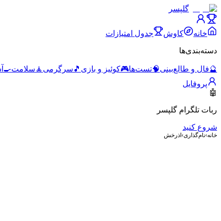
گلپسر
خانه
کاوش
جدول امتیازات
دسته‌بندی‌ها
🔮
فال و طالع‌بینی
🧠
تست‌ها
🎮
کوئیز و بازی
🎵
سرگرمی
🧘
سلامت
🍳
آ
پروفایل
🤖
ربات تلگرام گلپسر
شروع کنید
خانه
›
نام‌گذاری
›
اذرخش