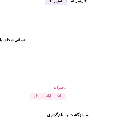
👦 پسرانه
امتیاز:
3
انسانی شجاع، با 
دخترانه
آبانک
آبانه
آبتاب
← بازگشت به نام‌گذاری