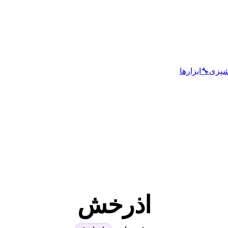
شپزی
🔧
ابزارها
اذرخش