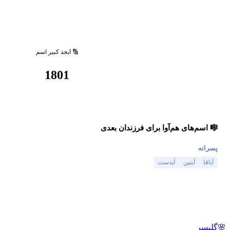
🔢 ابجد کبیر اسم
1801
🎼 اسم‌های هم‌آوا برای فرزندان بعدی
پسرانه
آباقا
آبتین
آبدست
🌸
گلپسر