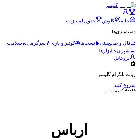
گلپسر
خانه
کاوش
جدول امتیازات
دسته‌بندی‌ها
🔮
فال و طالع‌بینی
🧠
تست‌ها
🎮
کوئیز و بازی
🎵
سرگرمی
🧘
سلامت
🍳
آشپزی
🔧
ابزارها
پروفایل
🤖
ربات تلگرام گلپسر
شروع کنید
خانه
›
نام‌گذاری
›
ارباس
ارباس