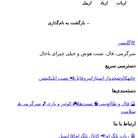
ارباب
ارباد
اربیل
← بازگشت به نام‌گذاری
🌸
گلپسر
سرگرمی، فال، تست هوش و خیلی چیزای باحال
دسترسی سریع
خانه
کاوش
جدول امتیازات
پروفایل
📲 نصب اپلیکیشن
دسته‌بندی‌ها
🔮
فال و طالع‌بینی
🧠
تست‌ها
🎮
کوئیز و بازی
🎵
سرگرمی
🧘
سلامت
ارتباط با ما
🤖 ربات تلگرام
📢 کانال تلگرام
📧 ایمیل