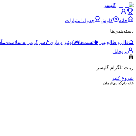
گلپسر
خانه
کاوش
جدول امتیازات
دسته‌بندی‌ها
🔮
فال و طالع‌بینی
🧠
تست‌ها
🎮
کوئیز و بازی
🎵
سرگرمی
🧘
سلامت
🍳
آ
پروفایل
🤖
ربات تلگرام گلپسر
شروع کنید
خانه
›
نام‌گذاری
›
ارمان