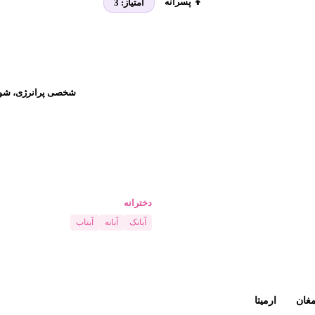
👦 پسرانه
امتیاز:
3
شخصی پرانرژی، شوخ‌
دخترانه
آبانک
آبانه
آبتاب
مغان
ارمیتا