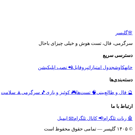
🌸
گلپسر
سرگرمی، فال، تست هوش و خیلی چیزای باحال
دسترسی سریع
خانه
کاوش
جدول امتیازات
پروفایل
📲 نصب اپلیکیشن
دسته‌بندی‌ها
🔮
فال و طالع‌بینی
🧠
تست‌ها
🎮
کوئیز و بازی
🎵
سرگرمی
🧘
سلامت
ارتباط با ما
🤖 ربات تلگرام
📢 کانال تلگرام
📧 ایمیل
© ۱۴۰۵ گلپسر — تمامی حقوق محفوظ است