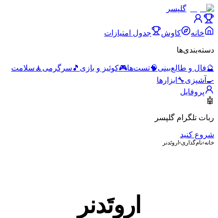
گلپسر
خانه
کاوش
جدول امتیازات
دسته‌بندی‌ها
🔮
فال و طالع‌بینی
🧠
تست‌ها
🎮
کوئیز و بازی
🎵
سرگرمی
🧘
سلامت
🍳
آشپزی
🔧
ابزارها
پروفایل
🤖
ربات تلگرام گلپسر
شروع کنید
خانه
›
نام‌گذاری
›
اروتَدنر
اروتَدنر