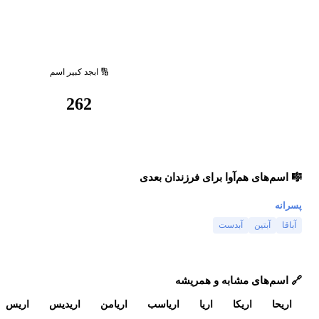
🔢 ابجد کبیر اسم
262
🎼 اسم‌های هم‌آوا برای فرزندان بعدی
پسرانه
آباقا
آبتین
آبدست
🔗 اسم‌های مشابه و همریشه
اریحا
اریکا
اریا
اریاسب
اریامن
اریدیس
اریس