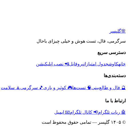
🌸
گلپسر
سرگرمی، فال، تست هوش و خیلی چیزای باحال
دسترسی سریع
خانه
کاوش
جدول امتیازات
پروفایل
📲 نصب اپلیکیشن
دسته‌بندی‌ها
🔮
فال و طالع‌بینی
🧠
تست‌ها
🎮
کوئیز و بازی
🎵
سرگرمی
🧘
سلامت
ارتباط با ما
🤖 ربات تلگرام
📢 کانال تلگرام
📧 ایمیل
© ۱۴۰۵ گلپسر — تمامی حقوق محفوظ است