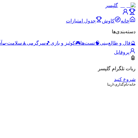
گلپسر
خانه
کاوش
جدول امتیازات
دسته‌بندی‌ها
🔮
فال و طالع‌بینی
🧠
تست‌ها
🎮
کوئیز و بازی
🎵
سرگرمی
🧘
سلامت
🍳
آ
پروفایل
🤖
ربات تلگرام گلپسر
شروع کنید
خانه
›
نام‌گذاری
›
ارینا