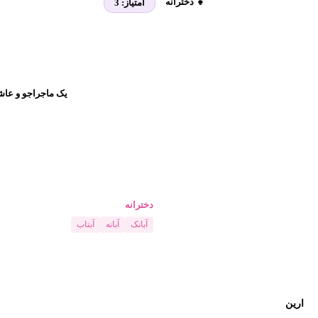
👧 دخترانه
امتیاز:
3
یک ماجراجو و عاش
دخترانه
آبانک
آبانه
آبتاب
ارین