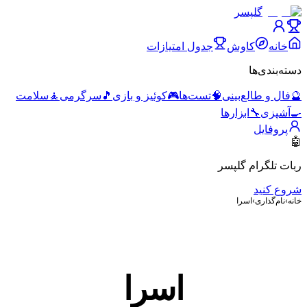
گلپسر
خانه
کاوش
جدول امتیازات
دسته‌بندی‌ها
🔮
فال و طالع‌بینی
🧠
تست‌ها
🎮
کوئیز و بازی
🎵
سرگرمی
🧘
سلامت
🍳
آشپزی
🔧
ابزارها
پروفایل
🤖
ربات تلگرام گلپسر
شروع کنید
خانه
›
نام‌گذاری
›
اسرا
اسرا