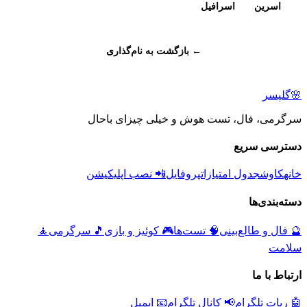
اسرین
اسرافیل
← بازگشت به نام‌گذاری
🌸
گلپسر
سرگرمی، فال، تست هوش و خیلی چیزای باحال
دسترسی سریع
خانه
کاوش
جدول امتیازات
پروفایل
📲 نصب اپلیکیشن
دسته‌بندی‌ها
🔮
فال و طالع‌بینی
🧠
تست‌ها
🎮
کوئیز و بازی
🎵
سرگرمی
🧘
سلامت
ارتباط با ما
🤖 ربات تلگرام
📢 کانال تلگرام
📧 ایمیل