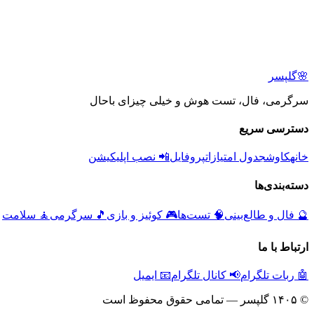
🌸
گلپسر
سرگرمی، فال، تست هوش و خیلی چیزای باحال
دسترسی سریع
خانه
کاوش
جدول امتیازات
پروفایل
📲 نصب اپلیکیشن
دسته‌بندی‌ها
🔮
فال و طالع‌بینی
🧠
تست‌ها
🎮
کوئیز و بازی
🎵
سرگرمی
🧘
سلامت
ارتباط با ما
🤖 ربات تلگرام
📢 کانال تلگرام
📧 ایمیل
© ۱۴۰۵ گلپسر — تمامی حقوق محفوظ است