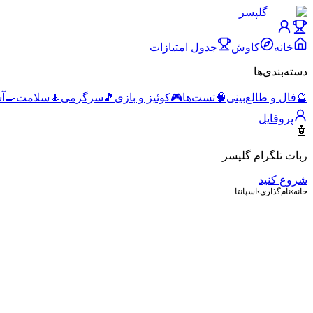
گلپسر
خانه
کاوش
جدول امتیازات
دسته‌بندی‌ها
🔮
فال و طالع‌بینی
🧠
تست‌ها
🎮
کوئیز و بازی
🎵
سرگرمی
🧘
سلامت
🍳
آ
پروفایل
🤖
ربات تلگرام گلپسر
شروع کنید
خانه
›
نام‌گذاری
›
اسپانتا