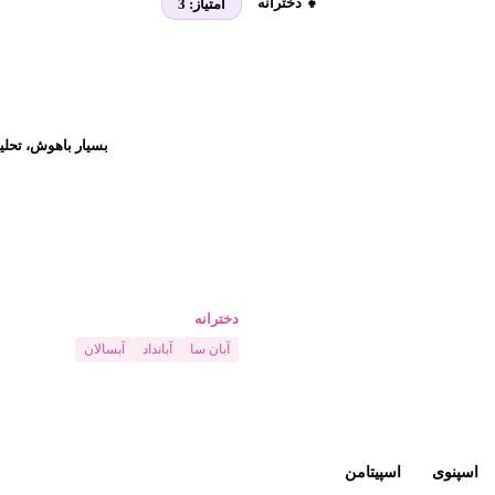
👧 دخترانه
امتیاز:
3
بسیار باهوش، تحلی
دخترانه
آبان سا
آبانداد
آبسالان
اسپنوی
اسپیتامن