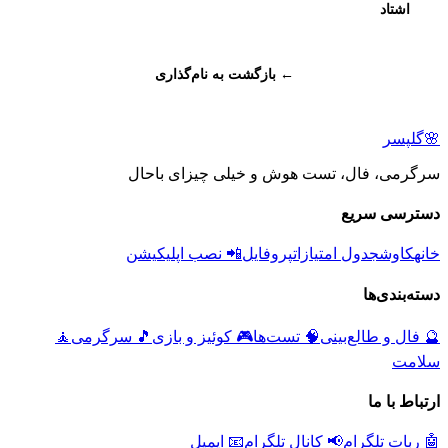
اشتاد
← بازگشت به نام‌گذاری
🌸
گلپسر
سرگرمی، فال، تست هوش و خیلی چیزای باحال
دسترسی سریع
خانه
کاوش
جدول امتیازات
پروفایل
📲 نصب اپلیکیشن
دسته‌بندی‌ها
🔮
فال و طالع‌بینی
🧠
تست‌ها
🎮
کوئیز و بازی
🎵
سرگرمی
🧘
سلامت
ارتباط با ما
🤖 ربات تلگرام
📢 کانال تلگرام
📧 ایمیل