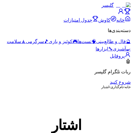
گلپسر
خانه
کاوش
جدول امتیازات
دسته‌بندی‌ها
🔮
فال و طالع‌بینی
🧠
تست‌ها
🎮
کوئیز و بازی
🎵
سرگرمی
🧘
سلامت
🍳
آشپزی
🔧
ابزارها
پروفایل
🤖
ربات تلگرام گلپسر
شروع کنید
خانه
›
نام‌گذاری
›
اشتار
اشتار