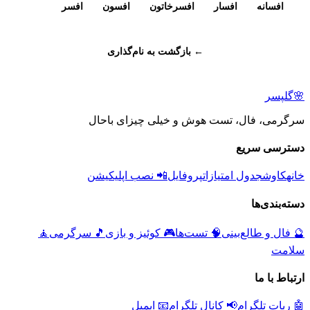
افسانه
افسار
افسرخاتون
افسون
افسر
← بازگشت به نام‌گذاری
🌸
گلپسر
سرگرمی، فال، تست هوش و خیلی چیزای باحال
دسترسی سریع
خانه
کاوش
جدول امتیازات
پروفایل
📲 نصب اپلیکیشن
دسته‌بندی‌ها
🔮
فال و طالع‌بینی
🧠
تست‌ها
🎮
کوئیز و بازی
🎵
سرگرمی
🧘
سلامت
ارتباط با ما
🤖 ربات تلگرام
📢 کانال تلگرام
📧 ایمیل