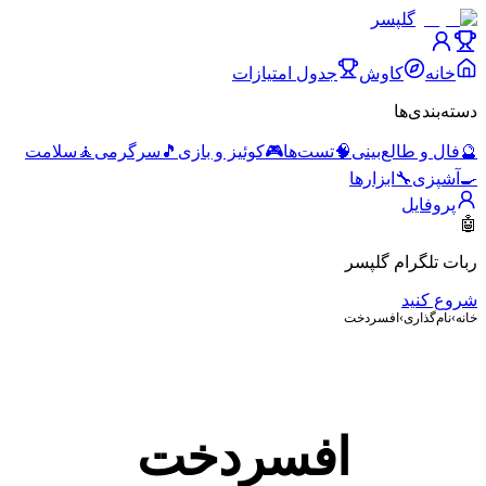
گلپسر
خانه
کاوش
جدول امتیازات
دسته‌بندی‌ها
🔮
فال و طالع‌بینی
🧠
تست‌ها
🎮
کوئیز و بازی
🎵
سرگرمی
🧘
سلامت
🍳
آشپزی
🔧
ابزارها
پروفایل
🤖
ربات تلگرام گلپسر
شروع کنید
خانه
›
نام‌گذاری
›
افسردخت
افسردخت