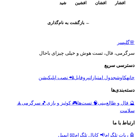
افشار
افشان
افشین
شید
← بازگشت به نام‌گذاری
🌸
گلپسر
سرگرمی، فال، تست هوش و خیلی چیزای باحال
دسترسی سریع
خانه
کاوش
جدول امتیازات
پروفایل
📲 نصب اپلیکیشن
دسته‌بندی‌ها
🔮
فال و طالع‌بینی
🧠
تست‌ها
🎮
کوئیز و بازی
🎵
سرگرمی
🧘
سلامت
ارتباط با ما
🤖 ربات تلگرام
📢 کانال تلگرام
📧 ایمیل