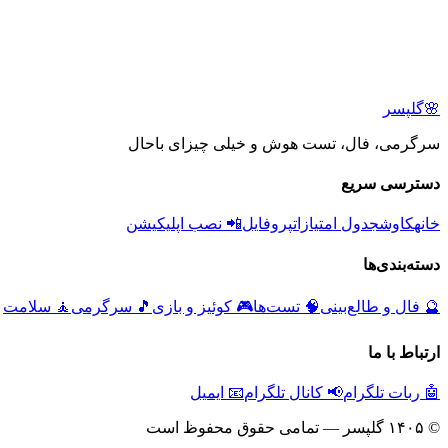
🌸
گلپسر
سرگرمی، فال، تست هوش و خیلی چیزای باحال
دسترسی سریع
خانه
کاوش
جدول امتیازات
پروفایل
📲 نصب اپلیکیشن
دسته‌بندی‌ها
🔮
فال و طالع‌بینی
🧠
تست‌ها
🎮
کوئیز و بازی
🎵
سرگرمی
🧘
سلامت
ارتباط با ما
🤖 ربات تلگرام
📢 کانال تلگرام
📧 ایمیل
© ۱۴۰۵ گلپسر — تمامی حقوق محفوظ است