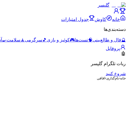
گلپسر
خانه
کاوش
جدول امتیازات
دسته‌بندی‌ها
🔮
فال و طالع‌بینی
🧠
تست‌ها
🎮
کوئیز و بازی
🎵
سرگرمی
🧘
سلامت
🍳
آ
پروفایل
🤖
ربات تلگرام گلپسر
شروع کنید
خانه
›
نام‌گذاری
›
اقاقی