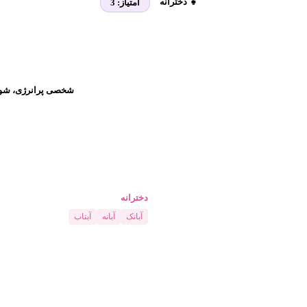
👧 دخترانه
امتیاز:
3
شخصی پرانرژی، شوخ‌
دخترانه
آبانک
آبانه
آبتاب