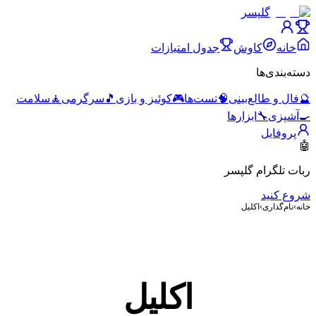
گلپسر
خانه
کاوش
جدول امتیازات
دسته‌بندی‌ها
🔮
فال و طالع‌بینی
🧠
تست‌ها
🎮
کوئیز و بازی
🎵
سرگرمی
🧘
سلامت
🍳
آشپزی
🔧
ابزارها
پروفایل
🤖
ربات تلگرام گلپسر
شروع کنید
خانه
›
نام‌گذاری
›
اکلیل
اکلیل