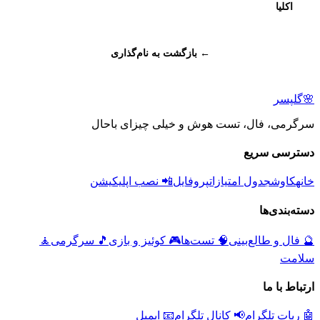
اکلیا
← بازگشت به نام‌گذاری
🌸
گلپسر
سرگرمی، فال، تست هوش و خیلی چیزای باحال
دسترسی سریع
خانه
کاوش
جدول امتیازات
پروفایل
📲 نصب اپلیکیشن
دسته‌بندی‌ها
🔮
فال و طالع‌بینی
🧠
تست‌ها
🎮
کوئیز و بازی
🎵
سرگرمی
🧘
سلامت
ارتباط با ما
🤖 ربات تلگرام
📢 کانال تلگرام
📧 ایمیل