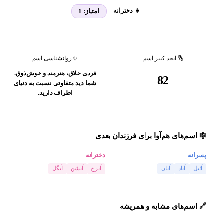
👧 دخترانه
امتیاز:
1
🔢 ابجد کبیر اسم
✨ روانشناسی اسم
فردی خلاق، هنرمند و خوش‌ذوق.
82
شما دید متفاوتی نسبت به دنیای
اطراف دارید.
🎼 اسم‌های هم‌آوا برای فرزندان بعدی
پسرانه
دخترانه
آئیل
آباد
آبان
آبرخ
آبشن
آبگل
🔗 اسم‌های مشابه و همریشه