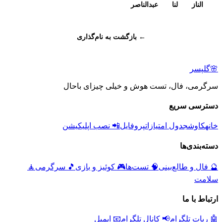
الناز
لنا
عبدالناصر
← بازگشت به نام‌گذاری
🌸
گلپسر
سرگرمی، فال، تست هوش و خیلی چیزای باحال
دسترسی سریع
خانه
کاوش
جدول امتیازات
پروفایل
📲 نصب اپلیکیشن
دسته‌بندی‌ها
🔮
فال و طالع‌بینی
🧠
تست‌ها
🎮
کوئیز و بازی
🎵
سرگرمی
🧘
سلامت
ارتباط با ما
🤖 ربات تلگرام
📢 کانال تلگرام
📧 ایمیل