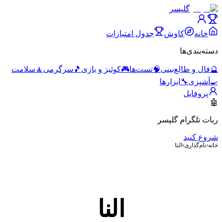
گلپسر
خانه
کاوش
جدول امتیازات
دسته‌بندی‌ها
🔮
فال و طالع‌بینی
🧠
تست‌ها
🎮
کوئیز و بازی
🎵
سرگرمی
🧘
سلامت
🍳
آشپزی
🔧
ابزارها
پروفایل
🤖
ربات تلگرام گلپسر
شروع کنید
خانه
›
نام‌گذاری
›
النا
النا