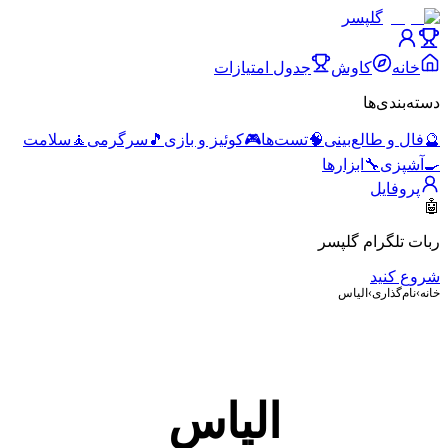
گلپسر
خانه
کاوش
جدول امتیازات
دسته‌بندی‌ها
🔮
فال و طالع‌بینی
🧠
تست‌ها
🎮
کوئیز و بازی
🎵
سرگرمی
🧘
سلامت
🍳
آشپزی
🔧
ابزارها
پروفایل
🤖
ربات تلگرام گلپسر
شروع کنید
خانه
›
نام‌گذاری
›
الیاس
الیاس