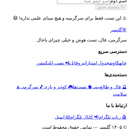
اسم دوم
💘 محاسبه عشق
⚠️ این تست فقط برای سرگرمیه و هیچ مبنای علمی نداره! 😄
🌸
گلپسر
سرگرمی، فال، تست هوش و خیلی چیزای باحال
دسترسی سریع
خانه
کاوش
جدول امتیازات
پروفایل
📲 نصب اپلیکیشن
دسته‌بندی‌ها
🔮
فال و طالع‌بینی
🧠
تست‌ها
🎮
کوئیز و بازی
🎵
سرگرمی
🧘
سلامت
ارتباط با ما
🤖 ربات تلگرام
📢 کانال تلگرام
📧 ایمیل
© ۱۴۰۵ گلپسر — تمامی حقوق محفوظ است