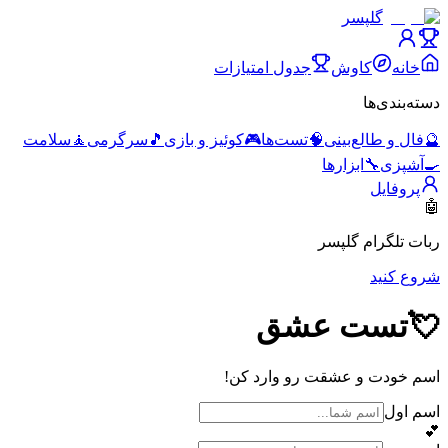
گلپسر
خانه
کاوش
جدول امتیازات
دسته‌بندی‌ها
🔮
فال و طالع‌بینی
🧠
تست‌ها
🎮
کوئیز و بازی
🎵
سرگرمی
🧘
سلامت
🍳
آشپزی
🔧
ابزارها
پروفایل
🤖
ربات تلگرام گلپسر
شروع کنید
💘
تست عشق
اسم خودت و عشقت رو وارد کن!
اسم اول
💕