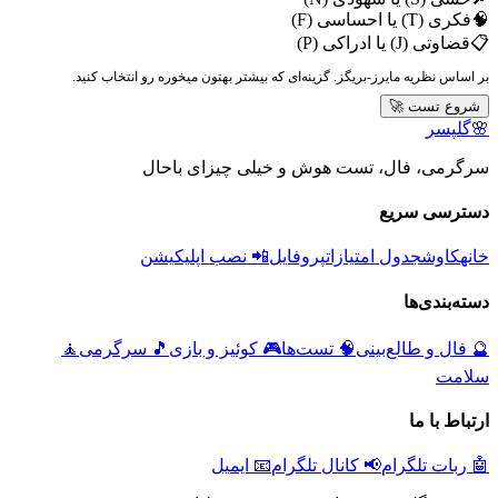
🧠
فکری (T) یا احساسی (F)
📋
قضاوتی (J) یا ادراکی (P)
بر اساس نظریه مایرز-بریگز. گزینه‌ای که بیشتر بهتون میخوره رو انتخاب کنید.
شروع تست 🚀
🌸
گلپسر
سرگرمی، فال، تست هوش و خیلی چیزای باحال
دسترسی سریع
خانه
کاوش
جدول امتیازات
پروفایل
📲 نصب اپلیکیشن
دسته‌بندی‌ها
🔮
فال و طالع‌بینی
🧠
تست‌ها
🎮
کوئیز و بازی
🎵
سرگرمی
🧘
سلامت
ارتباط با ما
🤖 ربات تلگرام
📢 کانال تلگرام
📧 ایمیل