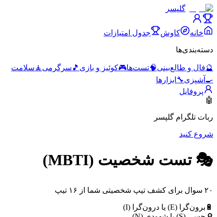
گلپسر
خانه
کاوش
جدول امتیازات
دسته‌بندی‌ها
🔮
فال و طالع‌بینی
🧠
تست‌ها
🎮
کوئیز و بازی
🎵
سرگرمی
🧘
سلامت
🍳
آشپزی
🔧
ابزارها
پروفایل
🤖
ربات تلگرام گلپسر
شروع کنید
🎭 تست شخصیت (MBTI)
۲۰ سوال برای کشف تیپ شخصیتی شما از ۱۶ تیپ
🔋
برون‌گرا (E) یا درون‌گرا (I)
🔎
حسی (S) یا شهودی (N)