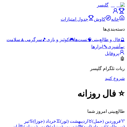
گلپسر
خانه
کاوش
جدول امتیازات
دسته‌بندی‌ها
🔮
فال و طالع‌بینی
🧠
تست‌ها
🎮
کوئیز و بازی
🎵
سرگرمی
🧘
سلامت
🍳
آشپزی
🔧
ابزارها
پروفایل
🤖
ربات تلگرام گلپسر
شروع کنید
⭐ فال روزانه
طالع‌بینی امروز شما
♈
فروردین (حمل)
♉
اردیبهشت (ثور)
♊
خرداد (جوزا)
♋
تیر
(سرطان)
♌
مرداد (اسد)
♍
شهریور (سنبله)
♎
مهر (میزان)
♏
آبان