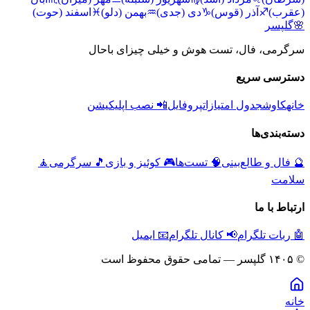
(عقرب)
♐
آذر (قوس)
♑
دی (جدی)
♒
بهمن (دلو)
♓
اسفند (حوت)
🌸
گلپسر
سرگرمی، فال، تست هوش و خیلی چیزای باحال
دسترسی سریع
خانه
کاوش
جدول امتیازات
پروفایل
📲 نصب اپلیکیشن
دسته‌بندی‌ها
🔮
فال و طالع‌بینی
🧠
تست‌ها
🎮
کوئیز و بازی
🎵
سرگرمی
🧘
سلامت
ارتباط با ما
🤖 ربات تلگرام
📢 کانال تلگرام
📧 ایمیل
© ۱۴۰۵ گلپسر — تمامی حقوق محفوظ است
خانه