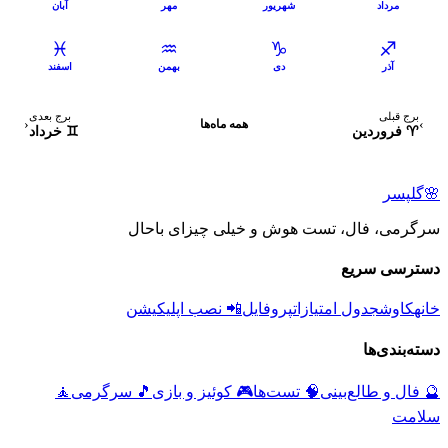
مرداد
شهریور
مهر
آبان
♓
♒
♑
♐
آذر
دی
بهمن
اسفند
برج قبلی
برج بعدی
‹
›
همه ماه‌ها
♈
فروردین
♊
خرداد
🌸
گلپسر
سرگرمی، فال، تست هوش و خیلی چیزای باحال
دسترسی سریع
خانه
کاوش
جدول امتیازات
پروفایل
📲 نصب اپلیکیشن
دسته‌بندی‌ها
🔮
فال و طالع‌بینی
🧠
تست‌ها
🎮
کوئیز و بازی
🎵
سرگرمی
🧘
سلامت