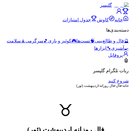
گلپسر
خانه
کاوش
جدول امتیازات
دسته‌بندی‌ها
🔮
فال و طالع‌بینی
🧠
تست‌ها
🎮
کوئیز و بازی
🎵
سرگرمی
🧘
سلامت
🍳
آشپزی
🔧
ابزارها
پروفایل
🤖
ربات تلگرام گلپسر
شروع کنید
خانه
›
فال
›
فال روزانه
›
اردیبهشت (ثور)
♉
فال روزانه
اردیبهشت (ثور)