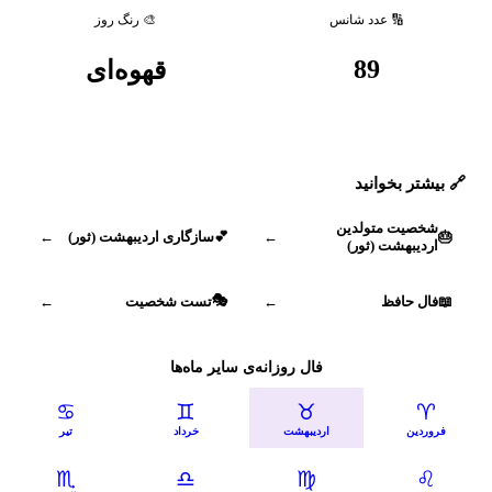
🔢 عدد شانس
🎨 رنگ روز
89
قهوه‌ای
🔗 بیشتر بخوانید
شخصیت متولدین
🎂
←
💕
سازگاری اردیبهشت (ثور)
←
اردیبهشت (ثور)
🎭
📖
فال حافظ
←
تست شخصیت
←
فال روزانه‌ی سایر ماه‌ها
♋
♊
♉
♈
فروردین
اردیبهشت
خرداد
تیر
♏
♎
♍
♌