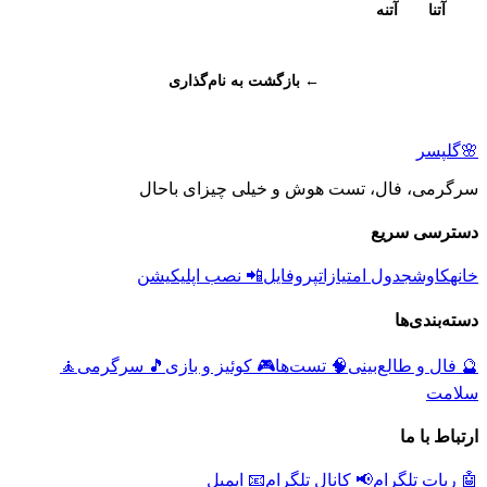
آتنا
آتنه
← بازگشت به نام‌گذاری
🌸
گلپسر
سرگرمی، فال، تست هوش و خیلی چیزای باحال
دسترسی سریع
خانه
کاوش
جدول امتیازات
پروفایل
📲 نصب اپلیکیشن
دسته‌بندی‌ها
🔮
فال و طالع‌بینی
🧠
تست‌ها
🎮
کوئیز و بازی
🎵
سرگرمی
🧘
سلامت
ارتباط با ما
🤖 ربات تلگرام
📢 کانال تلگرام
📧 ایمیل