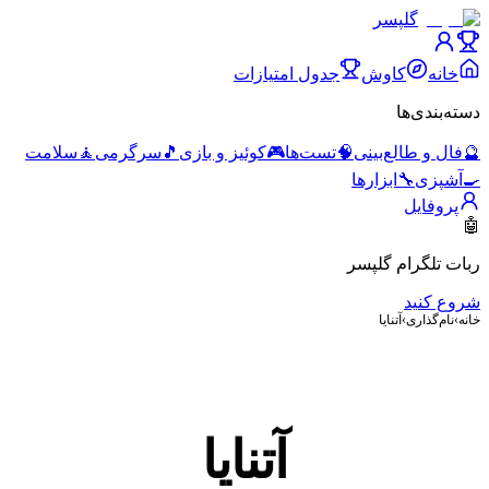
گلپسر
خانه
کاوش
جدول امتیازات
دسته‌بندی‌ها
🔮
فال و طالع‌بینی
🧠
تست‌ها
🎮
کوئیز و بازی
🎵
سرگرمی
🧘
سلامت
🍳
آشپزی
🔧
ابزارها
پروفایل
🤖
ربات تلگرام گلپسر
شروع کنید
خانه
›
نام‌گذاری
›
آتنایا
آتنایا